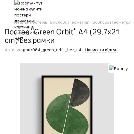
Каталог постерів
Bauhaus і Геометрія
Bauhaus і Геометрія
Постер "Green Orbit" A4 (29.7x21
cm) Без рамки
Артикул:
gmtr084_green_orbit_bez_a4
Написати відгук