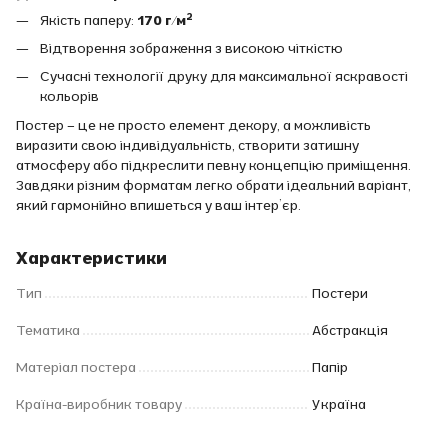
Якість паперу:
170 г/м²
Відтворення зображення з високою чіткістю
Сучасні технології друку для максимальної яскравості
кольорів
Постер – це не просто елемент декору, а можливість
виразити свою індивідуальність, створити затишну
атмосферу або підкреслити певну концепцію приміщення.
Завдяки різним форматам легко обрати ідеальний варіант,
який гармонійно впишеться у ваш інтер’єр.
Характеристики
Тип
Постери
Тематика
Абстракція
Матеріал постера
Папір
Країна-виробник товару
Україна