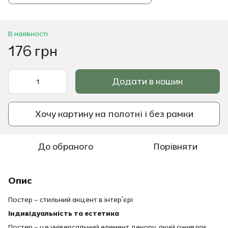
В наявності
176 грн
Додати в кошик
Хочу картину на полотні і без рамки
До обраного
Порівняти
Опис
Постер – стильний акцент в інтер'єрі
Індивідуальність та естетика
Постер – це універсальний елемент декору, який оживляє