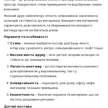
простір, підкреслює стиль приміщення та відображає смаки
власника.
Якісний друк забезпечує чіткість зображення, насиченість
кольорів та стійкість до вигорання. Використані матеріали
гарантують довговічність та збереження початкового
вигляду протягом багатьох років.
Переваги та особливості
Стиль
– можна підібрати постер для будь-якого
інтер’єру: сучасного, ретро, скандинавського, лофт тощо.
Висока якість друку
– чіткі деталі, яскраві кольори та
стійкість до зовнішніх впливів.
Легкість монтажу
– усі постери включають комплект
для кріплення як у вертикальному, так і у
горизонтальному положенні.
Універсальність
– підходить для дому, офісу, кафе,
магазинів та інших приміщень.
Екологічність
– безпечні чорнила та матеріали, що не
містять шкідливих речовин.
Деталі постера