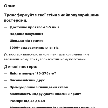
Опис
Трансформуйте свої стіни з найпопулярнішими
постерами.
Доставка протягом 3-5 днів
Надійне пакування
Швидка підтримка
3000+ задоволених клієнтів
Усі постери включають комплект для кріплення як у
вертикальному, так і у горизонтальному положенні.
Деталі постера:
Якість паперу 170-275 г/м?
Високоякісний друк
Преміум рамка з глянцевим склом
Можливість надрукувати власний принт
Розміри від A1 до A4
Можливість замовлення індивідуальних розмірів