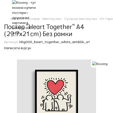
Каталог постерів
Мистецтво
Сучасне мистецтво
Кіт Гарі
Постер "Heart Together" A4
(29.7x21 cm) Без рамки
Артикул:
khg006_heart_together_white_antiblik_a1
Написати відгук