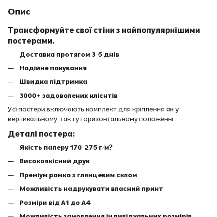
Опис
Трансформуйте свої стіни з найпопулярнішими
постерами.
Доставка протягом 3-5 днів
Надійне пакування
Швидка підтримка
3000+ задоволених клієнтів
Усі постери включають комплект для кріплення як у
вертикальному, так і у горизонтальному положенні.
Деталі постера:
Якість паперу 170-275 г/м?
Високоякісний друк
Преміум рамка з глянцевим склом
Можливість надрукувати власний принт
Розміри від A1 до A4
Можливість замовлення індивідуальних розмірів