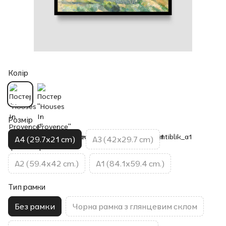
Колір
Розмір
A4 (29.7x21 cm)
A3 (42x29.7 cm)
A2 (59.4x42 cm.)
A1 (84.1x59.4 cm.)
Тип рамки
Без рамки
Чорна рамка з глянцевим склом