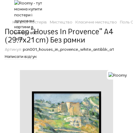
Каталог постерів
Мистецтво
Класичне мистецтво
Поль 
Постер "Houses In Provence" A4
(29.7x21 cm) Без рамки
Артикул:
pcn001_houses_in_provence_white_antiblik_a1
Написати відгук