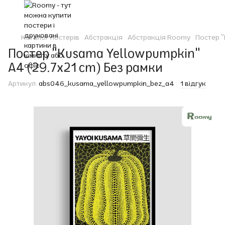
Каталог постерів
Абстракція
Абстракція Roomy
Постер 
Постер "Kusama Yellowpumpkin"
A4 (29.7x21 cm) Без рамки
Артикул:
abs046_kusama_yellowpumpkin_bez_a4
1 відгук