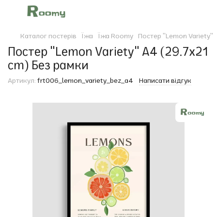
Каталог постерів
Їжа
Їжа Roomy
Постер "Lemon Variety"
Постер "Lemon Variety" A4 (29.7x21
cm) Без рамки
Артикул:
frt006_lemon_variety_bez_a4
Написати відгук