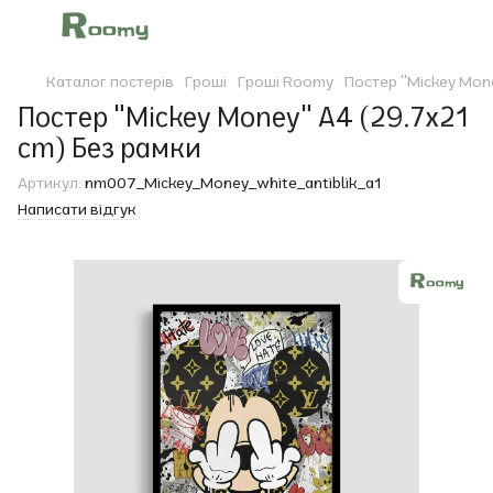
Каталог постерів
Гроші
Гроші Roomy
Постер "Mickey Mon
Постер "Mickey Money" A4 (29.7x21
cm) Без рамки
Артикул:
nm007_Mickey_Money_white_antiblik_a1
Написати відгук