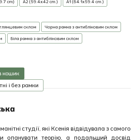
9.7 cm)
A2 (59.4x42 cm.)
A1 (84.1x59.4 cm.)
 глянцевим склом
Чорна рамка з антибліковим склом
м
Біла рамка з антибліковим склом
в кошик
ні і без рамки
ська
анітні студії, які Ксенія відвідувала з самого
ли опанувати теорію, а подальший досвід