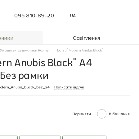
095 810-89-20
UA
жники
Освітлення
Українські художники Roomy
Постер "Modern Anubis Black"
rn Anubis Black" A4
 Без рамки
dern_Anubis_Black_bez_a4
Написати відгук
Порівняти
В бажання