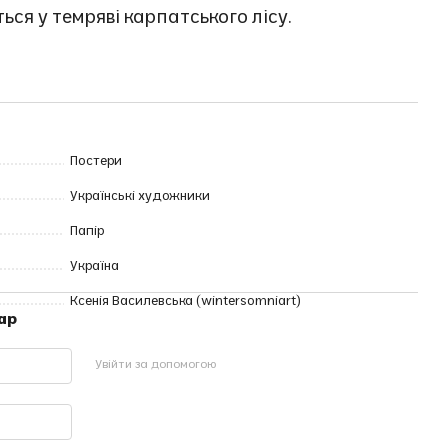
ся у темряві карпатського лісу.
Постери
Українські художники
Папір
Україна
Ксенія Василевська (wintersomniart)
ар
Увійти за допомогою