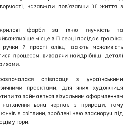
ворчості, назавжди пов’язавши її життя з
крилові фарби за їхню гнучкість та
найважливіше місце в її серці посідає графіка:
і ручки й прості олівці дають можливість
ися процесом, виводячи найдрібніші деталі
рихами.
озпочалася співпраця з українськими
зичними проєктами, для яких художниця
отипи та займається візуальним оформленням
е натхнення вона черпає з природи, тому
юнків є світлини, зроблені нею власноруч під
дів у гори.