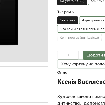
A4 (29.7x21 cm)
A3 (42x2
Тип рамки
Без рамки
Чорна рамка з
Біла рамка з глянцевим скло
Хенг-постер (на підвісці)
Додати 
Хочу картину на полот
Опис
Ксенія Василев
Художня школа і різном
дитинства, допомог