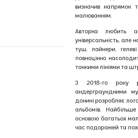
визначив напрямок т
малюванням.
Авторка любить а
універсальність, але 
туш, лайнери, гелев
повноцінно насолодит
тонкими лініями та шт
З 2018-го року р
андерграундними му
донині розробляє лог
альбомів. Найбільш
основою багатьох мал
час подорожей та похо