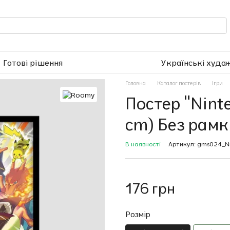
Готові рішення
Українські худо
Головна
Каталог постерів
Ігри
Постер "Nint
cm) Без рамк
В наявності
Артикул: gms024_N
176 грн
Розмір