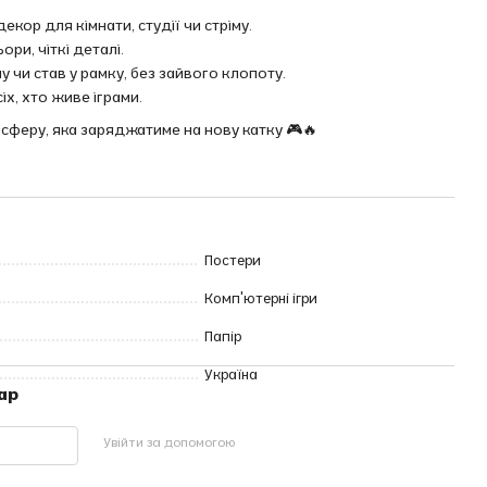
екор для кімнати, студії чи стріму.
ори, чіткі деталі.
ну чи став у рамку, без зайвого клопоту.
х, хто живе іграми.
сферу, яка заряджатиме на нову катку 🎮🔥
Постери
Комп'ютерні ігри
Папір
Україна
ар
Увійти за допомогою