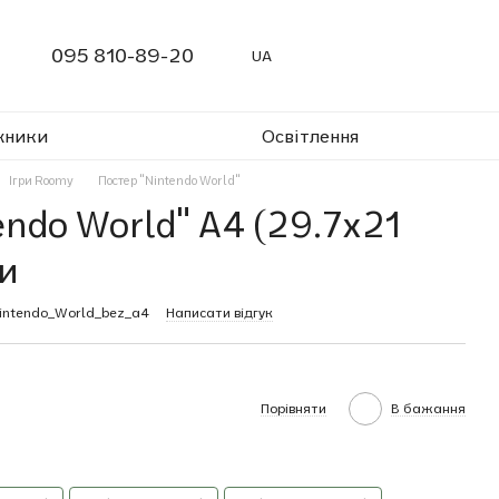
095 810-89-20
UA
жники
Освітлення
Ігри Roomy
Постер "Nintendo World"
endo World" A4 (29.7x21
и
intendo_World_bez_a4
Написати відгук
Порівняти
В бажання