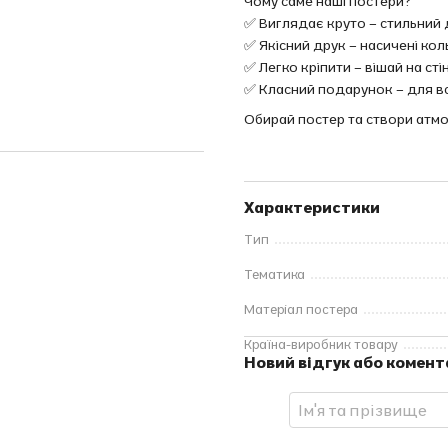
Чому саме наші постери?
✅ Виглядає круто – стильний д
✅ Якісний друк – насичені коль
✅ Легко кріпити – вішай на сті
✅ Класний подарунок – для всі
Обирай постер та створи атмо
Характеристики
Тип
Тематика
Матеріал постера
Країна-виробник товару
Новий відгук або комент