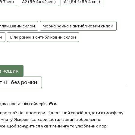
9.7 cm)
A2 (59.4x42 cm.)
A1 (84.1x59.4 cm.)
 глянцевим склом
Чорна рамка з антибліковим склом
м
Біла рамка з антибліковим склом
в кошик
ні і без рамки
для справжніх геймерів! 🎮🔥
 простір? Наші постери – ідеальний спосіб додати атмосферу
імнату! Яскраві кольори, деталізовані зображення
се, щоб зануритися у світ геймінгу та улюблених ігор.