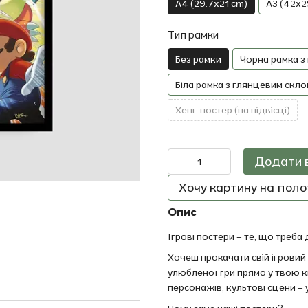
A4 (29.7x21 cm)
A3 (42x2
Тип рамки
Без рамки
Чорна рамка з
Біла рамка з глянцевим скло
Хенг-постер (на підвісці)
Додати 
Хочу картину на полот
Опис
Ігрові постери – те, що треба 
Хочеш прокачати свій ігровий
улюбленої гри прямо у твою к
персонажів, культові сцени – у