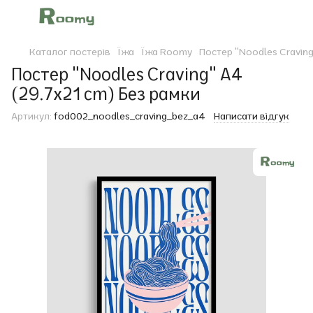
Каталог постерів
Їжа
Їжа Roomy
Постер "Noodles Craving
Постер "Noodles Craving" A4
(29.7x21 cm) Без рамки
Артикул:
fod002_noodles_craving_bez_a4
Написати відгук