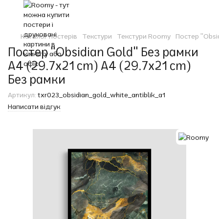
Каталог постерів
Текстури
Текстури Roomy
Постер "Obsi
Постер "Obsidian Gold" Без рамки
A4 (29.7x21 cm) A4 (29.7x21 cm)
Без рамки
Артикул:
txr023_obsidian_gold_white_antiblik_a1
Написати відгук