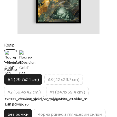
Колір
Розмір
A4 (29.7x21 cm)
A3 (42x29.7 cm)
A2 (59.4x42 cm.)
A1 (84.1x59.4 cm.)
Тип рамки
Без рамки
Чорна рамка з глянцевим склом