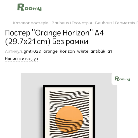
Каталог постерів
Bauhaus і Геометрія
Bauhaus і Геометрія
Постер "Orange Horizon" A4
(29.7x21 cm) Без рамки
Артикул:
gmtr029_orange_horizon_white_antiblik_a1
Написати відгук