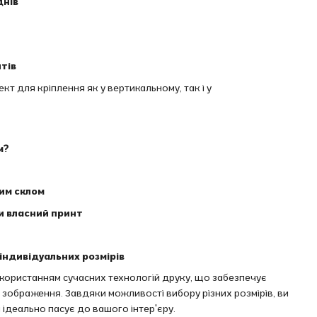
днів
тів
т для кріплення як у вертикальному, так і у
м?
вим склом
и власний принт
індивідуальних розмірів
икористанням сучасних технологій друку, що забезпечує
ть зображення. Завдяки можливості вибору різних розмірів, ви
 ідеально пасує до вашого інтер'єру.