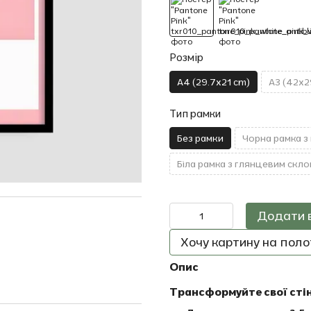
Розмір
A4 (29.7x21 cm)
A3 (42x2
Тип рамки
Без рамки
Чорна рамка з
Біла рамка з глянцевим скло
Додати 
Хочу картину на полот
Опис
Трансформуйте свої сті