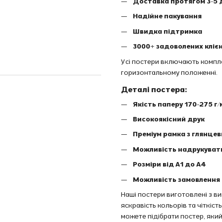
Доставка протягом 3-5 
Надійне пакування
Швидка підтримка
3000+ задоволених клієн
Усі постери включають комплек
горизонтальному положенні.
Деталі постера:
Якість паперу 170-275 г/
Високоякісний друк
Преміум рамка з глянце
Можливість надрукуват
Розміри від A1 до A4
Можливість замовлення 
Наші постери виготовлені з в
яскравість кольорів та чіткіс
можете підібрати постер, який