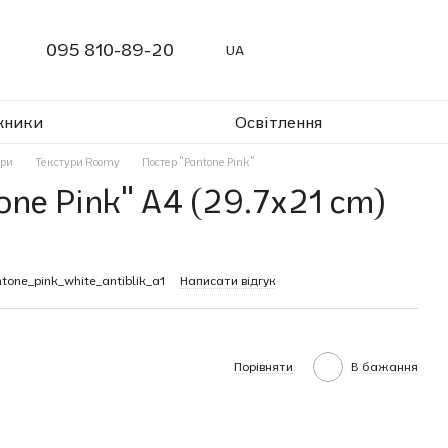
095 810-89-20
UA
жники
Освітлення
ури
Текстури Roomy
Постер "Pantone Pink"
one Pink" A4 (29.7x21 cm)
tone_pink_white_antiblik_a1
Написати відгук
Порівняти
В бажання