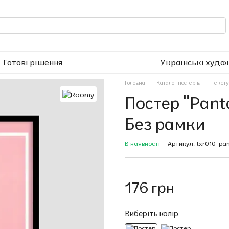
Готові рішення
Українські худо
Головна
Каталог постерів
Текст
Постер "Pant
Без рамки
В наявності
Артикул: txr010_pan
176 грн
Виберіть колір