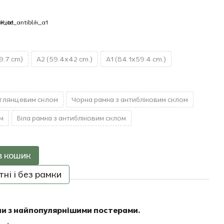
9.7 cm)
A2 (59.4x42 cm.)
A1 (84.1x59.4 cm.)
 глянцевим склом
Чорна рамка з антибліковим склом
м
Біла рамка з антибліковим склом
в кошик
ні і без рамки
ни з найпопулярнішими постерами.