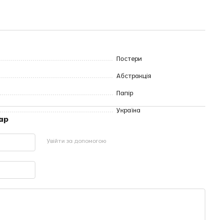
Постери
Абстракція
Папір
Україна
ар
Увійти за допомогою