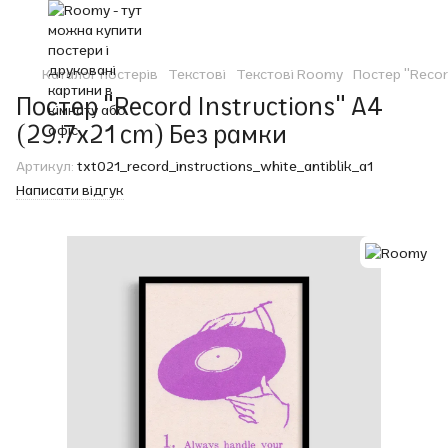
Каталог постерів
Текстові
Текстові Roomy
Постер "Recor
Постер "Record Instructions" A4
(29.7x21 cm) Без рамки
Артикул:
txt021_record_instructions_white_antiblik_a1
Написати відгук