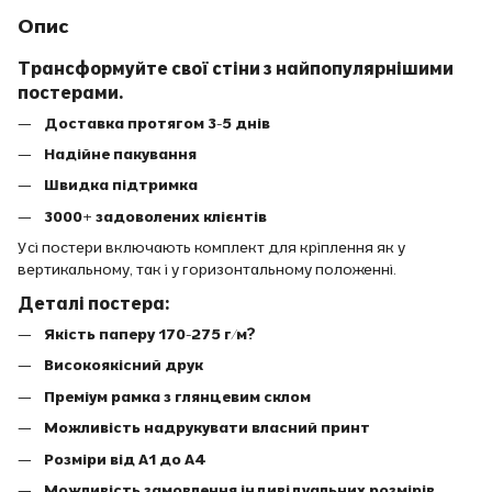
Опис
Трансформуйте свої стіни з найпопулярнішими
постерами.
Доставка протягом 3-5 днів
Надійне пакування
Швидка підтримка
3000+ задоволених клієнтів
Усі постери включають комплект для кріплення як у
вертикальному, так і у горизонтальному положенні.
Деталі постера:
Якість паперу 170-275 г/м?
Високоякісний друк
Преміум рамка з глянцевим склом
Можливість надрукувати власний принт
Розміри від A1 до A4
Можливість замовлення індивідуальних розмірів