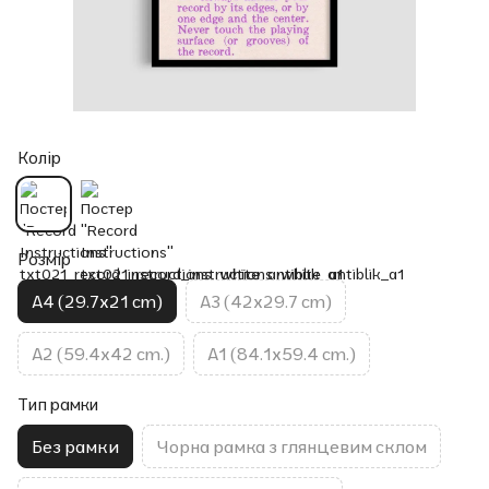
Колір
Розмір
A4 (29.7x21 cm)
A3 (42x29.7 cm)
A2 (59.4x42 cm.)
A1 (84.1x59.4 cm.)
Тип рамки
Без рамки
Чорна рамка з глянцевим склом