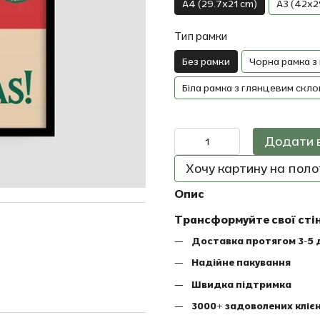
A4 (29.7x21 cm)
A3 (42x2
Тип рамки
Без рамки
Чорна рамка з
Біла рамка з глянцевим скло
Додати 
Хочу картину на полот
Опис
Трансформуйте свої сті
Доставка протягом 3-5 
Надійне пакування
Швидка підтримка
3000+ задоволених клієн