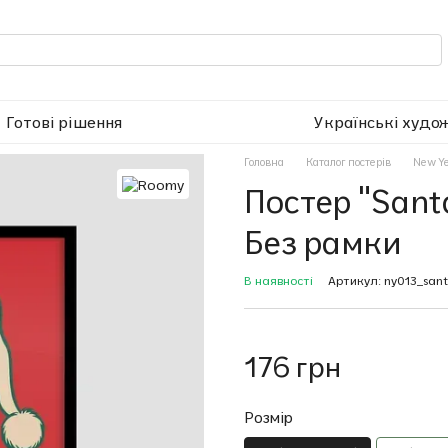
Готові рішення
Українські худо
Головна
Каталог постерів
New Y
Постер "Santa
Без рамки
В наявності
Артикул: ny013_sant
176 грн
Розмір