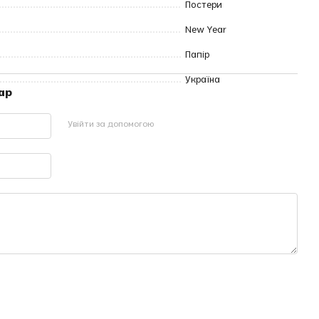
Постери
New Year
Папір
Україна
ар
Увійти за допомогою