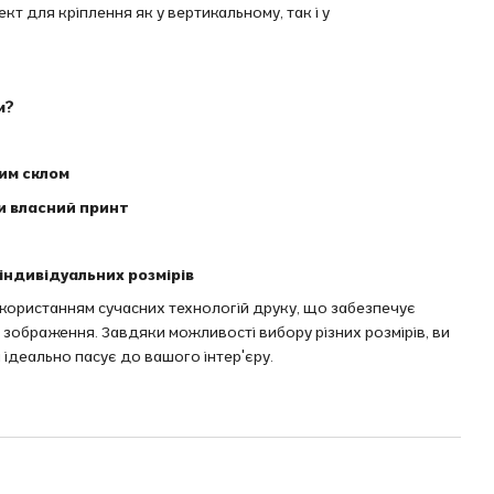
т для кріплення як у вертикальному, так і у
м?
вим склом
и власний принт
індивідуальних розмірів
икористанням сучасних технологій друку, що забезпечує
ть зображення. Завдяки можливості вибору різних розмірів, ви
 ідеально пасує до вашого інтер'єру.