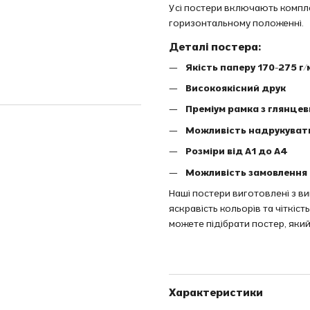
Усі постери включають комплек
горизонтальному положенні.
Деталі постера:
Якість паперу 170-275 г/
Високоякісний друк
Преміум рамка з глянце
Можливість надрукуват
Розміри від A1 до A4
Можливість замовлення 
Наші постери виготовлені з в
яскравість кольорів та чіткіс
можете підібрати постер, який
Характеристики