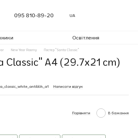
095 810-89-20
UA
жники
Освітлення
ear
New Year Roomy
Постер "Santa Classic"
 Classic" A4 (29.7x21 cm)
a_classic_white_antiblik_a1
Написати відгук
Порівняти
В бажання