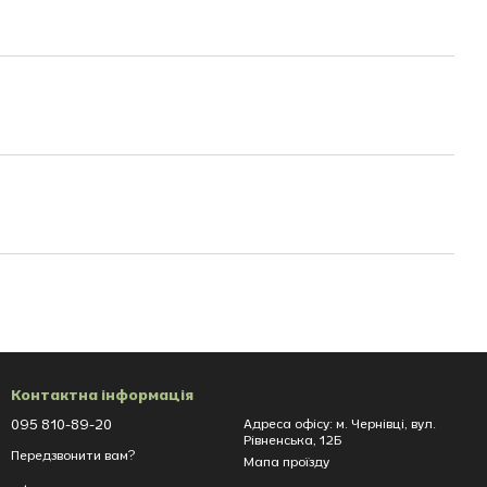
Контактна інформація
095 810-89-20
Адреса офісу: м. Чернівці, вул.
Рівненська, 12Б
Передзвонити вам?
Мапа проїзду