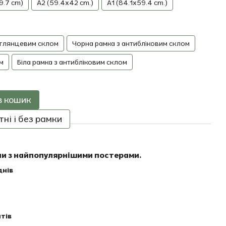
9.7 cm)
A2 (59.4x42 cm.)
A1 (84.1x59.4 cm.)
 глянцевим склом
Чорна рамка з антибліковим склом
м
Біла рамка з антибліковим склом
в кошик
ні і без рамки
ни з найпопулярнішими постерами.
днів
тів