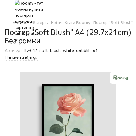
Каталог постерів
Квіти
Квіти Roomy
Постер "Soft Blush"
Постер "Soft Blush" A4 (29.7x21 cm)
Без рамки
Артикул:
flw017_soft_blush_white_antiblik_a1
Написати відгук