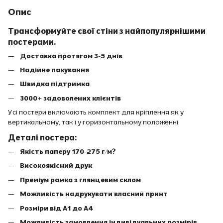
Опис
Трансформуйте свої стіни з найпопулярнішими
постерами.
Доставка протягом 3-5 днів
Надійне пакування
Швидка підтримка
3000+ задоволених клієнтів
Усі постери включають комплект для кріплення як у
вертикальному, так і у горизонтальному положенні.
Деталі постера:
Якість паперу 170-275 г/м?
Високоякісний друк
Преміум рамка з глянцевим склом
Можливість надрукувати власний принт
Розміри від A1 до A4
Можливість замовлення індивідуальних розмірів