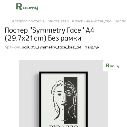
Каталог постерів
Мистецтво
Класичне мистецтво
Пабло 
Постер "Symmetry Face" A4
(29.7x21 cm) Без рамки
Артикул:
pcs009_symmetry_face_bez_a4
1 відгук