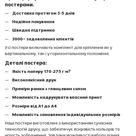
постерами.
Доставка протягом 3-5 днів
Надійне пакування
Швидка підтримка
3000+ задоволених клієнтів
Усі постери включають комплект для кріплення як у
вертикальному, так і у горизонтальному положенні.
Деталі постера:
Якість паперу 170-275 г/м?
Високоякісний друк
Преміум рамка з глянцевим склом
Можливість надрукувати власний принт
Розміри від A1 до A4
Можливість замовлення індивідуальних розмірів
Наші постери виготовлені з використанням сучасних
технологій друку, що забезпечує яскравість кольорів та
чіткість зображення. Завдяки можливості вибору різних