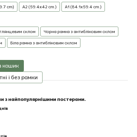
9.7 cm)
A2 (59.4x42 cm.)
A1 (84.1x59.4 cm.)
 глянцевим склом
Чорна рамка з антибліковим склом
м
Біла рамка з антибліковим склом
в кошик
ні і без рамки
ни з найпопулярнішими постерами.
днів
тів