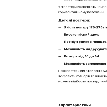
Усі постери включають комплек
горизонтальному положенні.
Деталі постера:
Якість паперу 170-275 г/
Високоякісний друк
Преміум рамка з глянце
Можливість надрукуват
Розміри від A1 до A4
Можливість замовлення 
Наші постери виготовлені з в
яскравість кольорів та чіткіс
можете підібрати постер, який
Характеристики