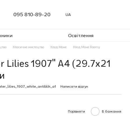
095 810-89-20
UA
жники
Освітлення
цтво
Класичне мистецтво
Клод Моне
Клод Моне Roomy
 Lilies 1907" A4 (29.7x21
и
er_lilies_1907_white_antiblik_a1
Написати відгук
Порівняти
В бажання