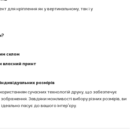
т для кріплення як у вертикальному, так і у
м?
вим склом
и власний принт
індивідуальних розмірів
икористанням сучасних технологій друку, що забезпечує
ть зображення. Завдяки можливості вибору різних розмірів, ви
 ідеально пасує до вашого інтер'єру.