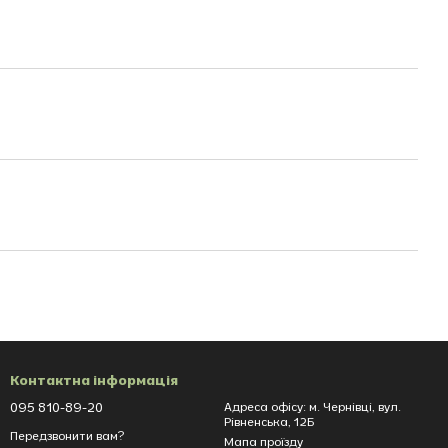
Контактна інформація
095 810-89-20
Адреса офісу: м. Чернівці, вул.
Рівненська, 12Б
Передзвонити вам?
Мапа проїзду