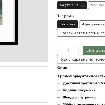
A4 (29.7x21 cm)
A3 (42x2
Тип рамки
Без рамки
Чорна рамка з
Біла рамка з глянцевим скло
Додати 
Хочу картину на полот
Опис
Трансформуйте свої сті
Доставка протягом 3-5 
Надійне пакування
Швидка підтримка
3000+ задоволених клієн