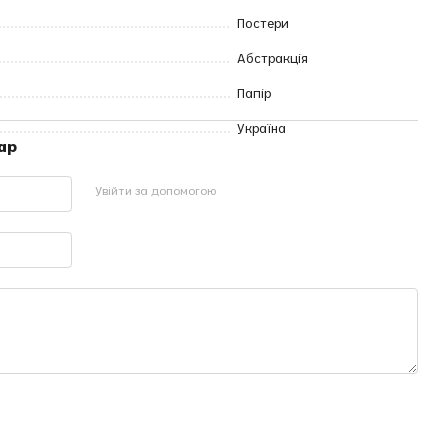
Постери
Абстракція
Папір
Україна
ар
Увійти за допомогою