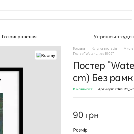
Готові рішення
Українські худо
Головна
Каталог постерів
Мисте
Постер "Water Lilies 1907"
Постер "Water
cm) Без рамк
В наявності
Артикул: cdm011_wat
90 грн
Розмір