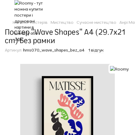
Каталог постерів
Мистецтво
Сучасне мистецтво
Анрі Ма
Постер "Wave Shapes" A4 (29.7x21
cm) Без рамки
Артикул:
hms070_wave_shapes_bez_a4
1 відгук