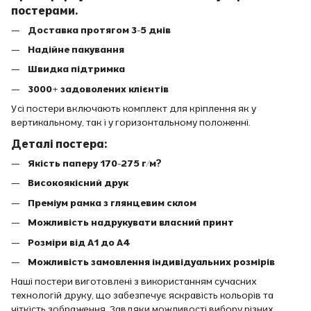
постерами.
Доставка протягом 3-5 днів
Надійне пакування
Швидка підтримка
3000+ задоволених клієнтів
Усі постери включають комплект для кріплення як у
вертикальному, так і у горизонтальному положенні.
Деталі постера:
Якість паперу 170-275 г/м?
Високоякісний друк
Преміум рамка з глянцевим склом
Можливість надрукувати власний принт
Розміри від A1 до A4
Можливість замовлення індивідуальних розмірів
Наші постери виготовлені з використанням сучасних
технологій друку, що забезпечує яскравість кольорів та
чіткість зображення. Завдяки можливості вибору різних