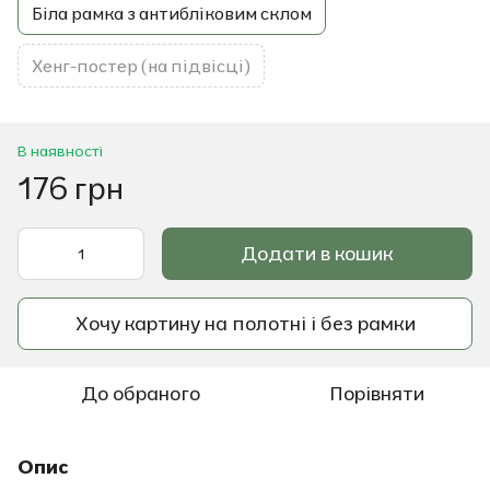
Біла рамка з антибліковим склом
Хенг-постер (на підвісці)
В наявності
176 грн
Додати в кошик
Хочу картину на полотні і без рамки
До обраного
Порівняти
Опис