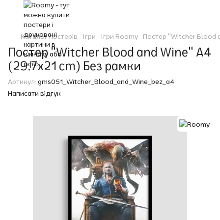
Каталог постерів
Ігри
Ігри Roomy
Постер "Witcher Blood 
Постер "Witcher Blood and Wine" A4
(29.7x21 cm) Без рамки
Артикул:
gms051_Witcher_Blood_and_Wine_bez_a4
Написати відгук