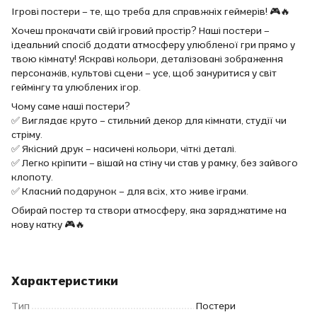
Ігрові постери – те, що треба для справжніх геймерів! 🎮🔥
Хочеш прокачати свій ігровий простір? Наші постери –
ідеальний спосіб додати атмосферу улюбленої гри прямо у
твою кімнату! Яскраві кольори, деталізовані зображення
персонажів, культові сцени – усе, щоб зануритися у світ
геймінгу та улюблених ігор.
Чому саме наші постери?
✅ Виглядає круто – стильний декор для кімнати, студії чи
стріму.
✅ Якісний друк – насичені кольори, чіткі деталі.
✅ Легко кріпити – вішай на стіну чи став у рамку, без зайвого
клопоту.
✅ Класний подарунок – для всіх, хто живе іграми.
Обирай постер та створи атмосферу, яка заряджатиме на
нову катку 🎮🔥
Характеристики
Тип
Постери