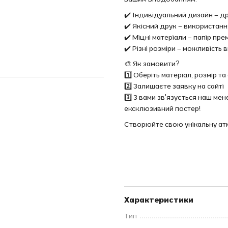
✔️ Індивідуальний дизайн – 
✔️ Якісний друк – використан
✔️ Міцні матеріали – папір пр
✔️ Різні розміри – можливіст
🎨 Як замовити?
1️⃣ Оберіть матеріал, розмір 
2️⃣ Залишаєте заявку на сайті
3️⃣ З вами зв'язується наш м
ексклюзивний постер!
Створюйте свою унікальну а
Характеристики
Тип