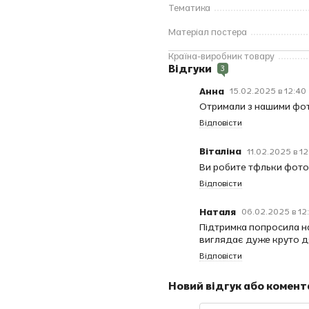
Тематика
Матеріал постера
Країна-виробник товару
Відгуки
3
Анна
15.02.2025 в 12:40
Отримали з нашими фот
Відповісти
Віталіна
11.02.2025 в 12
Ви робите тфльки фото
Відповісти
Наталя
06.02.2025 в 12
Підтримка попросила на
виглядає дуже круто 
Відповісти
Новий відгук або комент