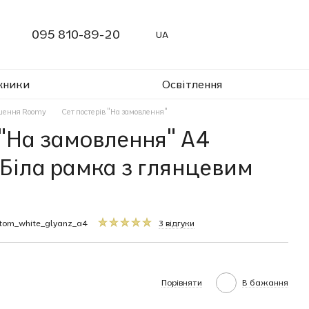
095 810-89-20
UA
жники
Освітлення
ішення Roomy
Сет постерів "На замовлення"
 "На замовлення" A4
 Біла рамка з глянцевим
stom_white_glyanz_a4
3 відгуки
Порівняти
В бажання