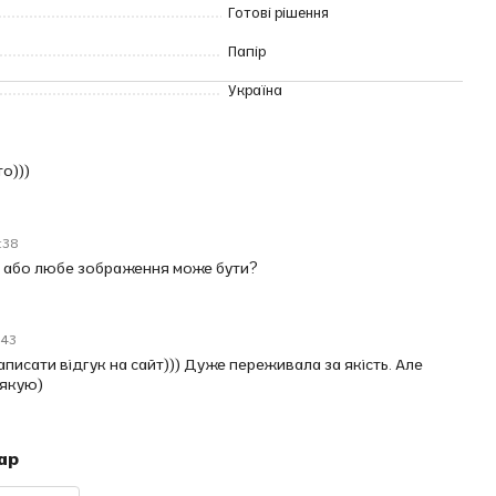
Готові рішення
Папір
Україна
о)))
:38
 або любе зображення може бути?
:43
писати відгук на сайт))) Дуже переживала за якість. Але
дякую)
ар