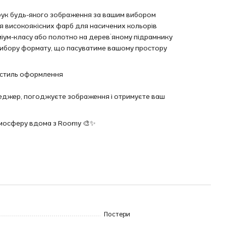
друк будь-якого зображення за вашим вибором
ня високоякісних фарб для насичених кольорів
еміум-класу або полотно на дерев’яному підрамнику
ь вибору формату, що пасуватиме вашому простору
та стиль оформлення
енеджер, погоджуєте зображення і отримуєте ваш
тмосферу вдома з Roomy 🎨✨
Постери