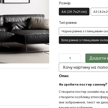
Розмір
A4 (29.7x21 cm)
A3 (42x2
Тип рамки
Чорна рамка з глянцевим ск
Біла рамка з глянцевим скло
Додати 
Хочу картину на полот
Опис
Як зробити постер самому?
Створити постер онлайн під за
створити особливу атмосферу
яке зображення, текст чи диз
вашим вподобанням.