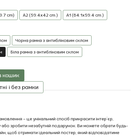
9.7 cm)
A2 (59.4x42 cm.)
A1 (84.1x59.4 cm.)
лом
Чорна рамка з антибліковим склом
м
Біла рамка з антибліковим склом
в кошик
ні і без рамки
мовлення – це унікальний спосіб прикрасити інтер’єр,
 або зробити незабутній подарунок. Ви можете обрати будь-
айн, щоб отримати ідеальний постер, який відповідатиме