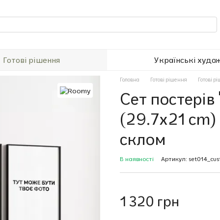
Готові рішення
Українські худо
Головна
Готові рішення
Готові р
Сет постерів
(29.7x21 cm)
склом
В наявності
Артикул: set014_cu
1 320 грн