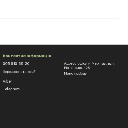
Контактна інформація
095 810-89-20
Адреса офісу: м. Чернівці, вул.
Рівненська, 12Б
Передзвонити вам?
Мапа проїзду
Viber
Telegram