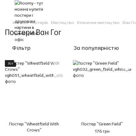
Каталог постерів
Мистецтво
Класичне мистецтво
Ван Го
Постери Ван Гог
Фільтр
За популярністю
Хіт
Постер "Wheatfield With
Постер "Green Field"
Crows"
176 грн