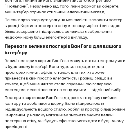
Ван Гога, такими як його знаменитий Автопортрет або
"Тюльпани". Незалежно від того, який формат ви оберете,
ваш інтер'єр отримає стильний і елегантний вигляд.
Також варто звернути увагу на можливість замовити постер
в рамці. Картина постер на стіну в такому варіанті виглядає
більш завершено і підкреслює важливість зображення,
надаючи йому більш елегантного вигляду.
Переваги великих постерів Ван Гога для вашого
інтер'єру
Великі постери з картин Ван Гога можуть стати центром уваги
в будь-якому інтер'єрі. Вони чудово підходять для
просторих кімнат, офісів, а також для тих, хто хоче
привнести в свій простір елегантність і розкіш. Якщо ви
хочете, щоб ваше житло стало справжньою галереєю
мистецтва, великі плакати на стіну купити — відмінний вибір.
Постери з картинами Ван Гога додають інтер'єру глибини,
кольору та особливого шарму. Вони підкреслюють
індивідуальність вашого стилю, роблячи простір більш живим
і виразним. У нашому магазині ви зможете знайти великі
постери на стіну, які будуть ефектно виглядати в будь-якому
приміщенні.