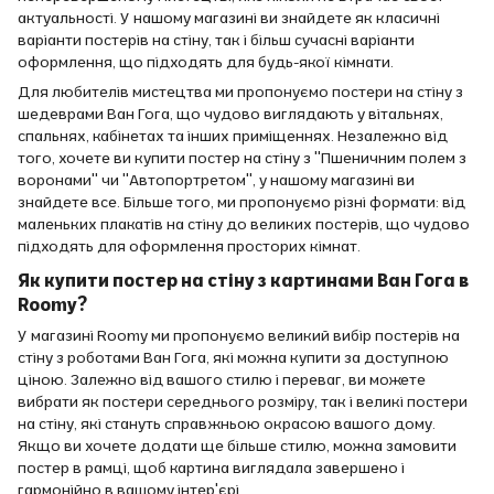
актуальності. У нашому магазині ви знайдете як класичні
варіанти постерів на стіну, так і більш сучасні варіанти
оформлення, що підходять для будь-якої кімнати.
Для любителів мистецтва ми пропонуємо постери на стіну з
шедеврами Ван Гога, що чудово виглядають у вітальнях,
спальнях, кабінетах та інших приміщеннях. Незалежно від
того, хочете ви купити постер на стіну з "Пшеничним полем з
воронами" чи "Автопортретом", у нашому магазині ви
знайдете все. Більше того, ми пропонуємо різні формати: від
маленьких плакатів на стіну до великих постерів, що чудово
підходять для оформлення просторих кімнат.
Як купити постер на стіну з картинами Ван Гога в
Roomy?
У магазині Roomy ми пропонуємо великий вибір постерів на
стіну з роботами Ван Гога, які можна купити за доступною
ціною. Залежно від вашого стилю і переваг, ви можете
вибрати як постери середнього розміру, так і великі постери
на стіну, які стануть справжньою окрасою вашого дому.
Якщо ви хочете додати ще більше стилю, можна замовити
постер в рамці, щоб картина виглядала завершено і
гармонійно в вашому інтер'єрі.