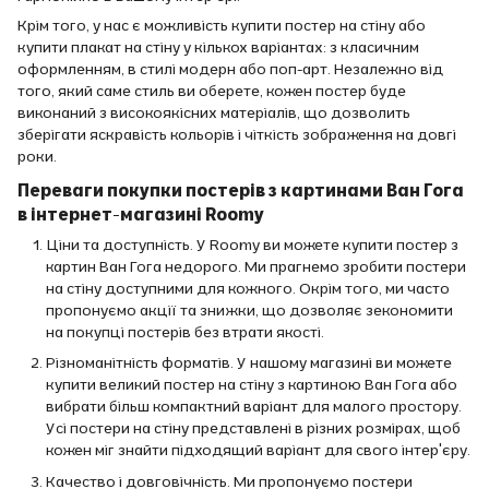
Крім того, у нас є можливість купити постер на стіну або
купити плакат на стіну у кількох варіантах: з класичним
оформленням, в стилі модерн або поп-арт. Незалежно від
того, який саме стиль ви оберете, кожен постер буде
виконаний з високоякісних матеріалів, що дозволить
зберігати яскравість кольорів і чіткість зображення на довгі
роки.
Переваги покупки постерів з картинами Ван Гога
в інтернет-магазині Roomy
Ціни та доступність. У Roomy ви можете купити постер з
картин Ван Гога недорого. Ми прагнемо зробити постери
на стіну доступними для кожного. Окрім того, ми часто
пропонуємо акції та знижки, що дозволяє зекономити
на покупці постерів без втрати якості.
Різноманітність форматів. У нашому магазині ви можете
купити великий постер на стіну з картиною Ван Гога або
вибрати більш компактний варіант для малого простору.
Усі постери на стіну представлені в різних розмірах, щоб
кожен міг знайти підходящий варіант для свого інтер'єру.
Качество і довговічність. Ми пропонуємо постери