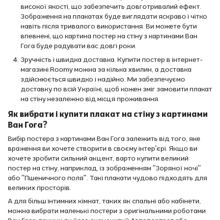
високої якості, що забезпечить довготривалий ефект.
Зображення на плакатах буде виглядати яскраво і чітко
навіть після тривалого використання. Ви можете бути
впевнені, що картина постер на стіну з картинами Ван
Гога буде радувати вас довгі роки.
Зручність і швидка доставка. Купити постер в інтернет-
магазині Roomy можна за кілька хвилин, а доставка
здійснюється швидко і надійно. Ми забезпечуємо
доставку по всій Україні, щоб кожен зміг замовити плакат
на стіну незалежно від місця проживання.
Як вибрати і купити плакат на стіну з картинами
Ван Гога?
Вибір постера з картинами Ван Гога залежить від того, яке
враження ви хочете створити в своєму інтер'єрі. Якщо ви
хочете зробити сильний акцент, варто купити великий
постер на стіну, наприклад, із зображенням "Зоряної ночі"
або "Пшеничного поля". Такі плакати чудово підходять для
великих просторів.
А для більш інтимних кімнат, таких як спальні або кабінети,
можна вибрати маленькі постери з оригінальними роботами