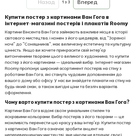
Назад
Вперед
1
з 3
Купити постер з картинами Ван Гога в
інтернет-магазині постерів і плакатів Roomy
Картини Вінсента Ван Гога займають важливе місце в історії
світового мистецтва, і кожен з його шедеврів, від "Зоряної
ночі" до "Соняшників", має величезну естетичну та культурну
цінність. Якщо ви хочете прикрасити свій інтер'єр
витонченими творами цього великого художника, то купити
постер з його картинами — ідеальний вибір. Інтернет-магазин
Roomy пропонує широкий асортимент постерів на стіну з
роботами Ван Гога, які стануть чудовим доповненням до
вашого дому або офісу. У нас ви знайдете плакати на стіну на
будь-який смак, а також вигідні ціни та безліч варіантів
оформлення.
Чому варто купити постер з картинами Ван Гога?
Картини Ван Гога відомі своїм унікальним стилем та
яскравими кольорами. Вибір постерів з його творами — це
можливість перенести цю красу у ваш інтер'єр. Купити постер
з картиною Ван Гога означає зробити акцент на
неперевершеному мистецтві, яке ніколи не втрачає своєї