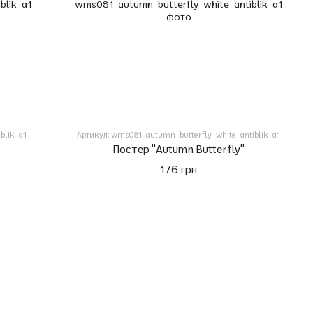
blik_a1
Артикул: wms081_autumn_butterfly_white_antiblik_a1
Постер "Autumn Butterfly"
176 грн