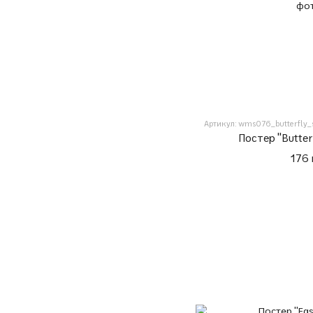
Артикул: wms076_butterfly_
Постер "Butter
176 