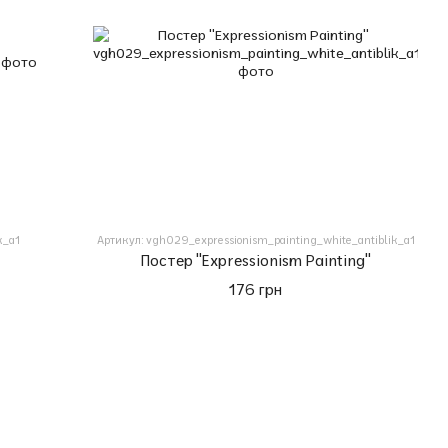
k_a1
Артикул: vgh029_expressionism_painting_white_antiblik_a1
Постер "Expressionism Painting"
176 грн