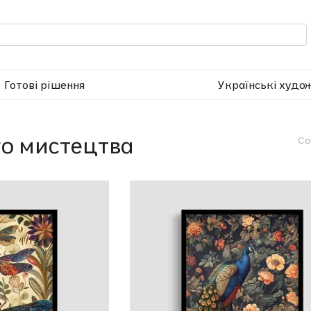
Готові рішення
Українські худо
го мистецтва
Со