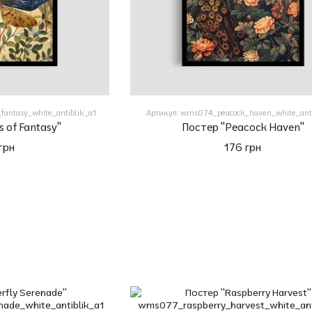
fantasy_white_antiblik_a1
Артикул: wms074_peacock_haven_white_anti
 of Fantasy"
Постер "Peacock Haven"
грн
176 грн