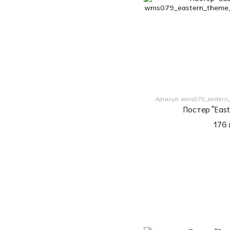
Артикул: wms079_eastern_
Постер "Eas
176 