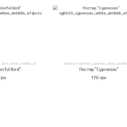
_bird_white_antiblik_a1
Артикул: vgh025_cypresses_white_antibl
orful Bird"
Постер "Cypresses"
грн
176 грн