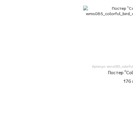
Артикул: wms085_colorful
Постер "Col
176 