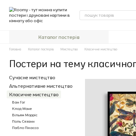
Перейти до основного контенту
Каталог постерів
Головна
Каталог постерів
Мистецтво
Класичне мистецтво
Постери на тему класично
Сучасне мистецтво
Альтернативне мистецтво
Класичне мистецтво
Ван Гог
Клод Моне
Вільям Морріс
Поль Сезанн
Пабло Пікассо