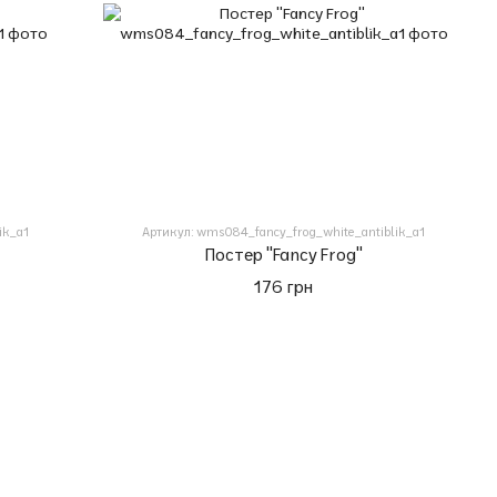
ik_a1
Артикул: wms084_fancy_frog_white_antiblik_a1
Постер "Fancy Frog"
176 грн