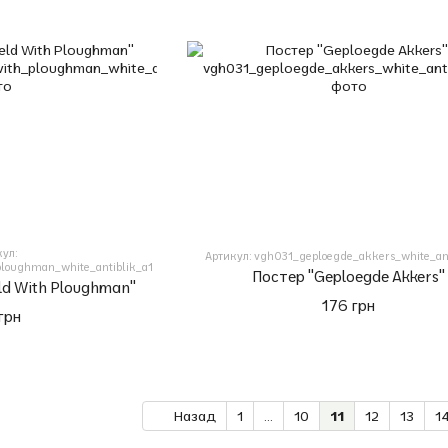
кул:
Артикул: vgh031_geploegde_akkers_white_ant
ploughman_white_antiblik_a1
Постер "Geploegde Akkers"
eld With Ploughman"
176 грн
грн
Назад
1
...
10
11
12
13
1