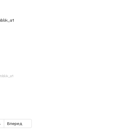
iblik_a1
4
Вперед