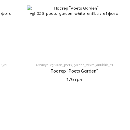
ik_a1
Артикул: vgh026_poets_garden_white_antiblik_a1
Постер "Poets Garden"
176 грн