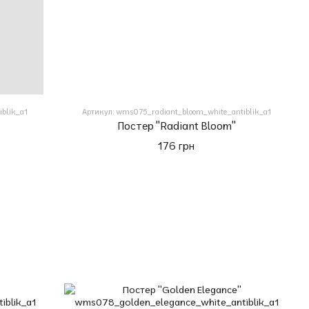
blik_a1
Артикул: wms075_radiant_bloom_white_antiblik_a1
Постер "Radiant Bloom"
176 грн