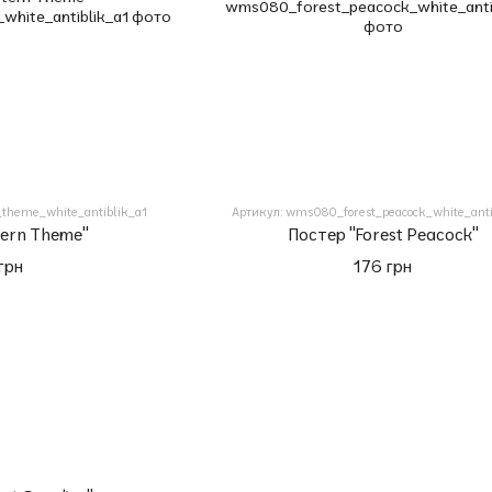
theme_white_antiblik_a1
Артикул: wms080_forest_peacock_white_anti
tern Theme"
Постер "Forest Peacock"
грн
176 грн