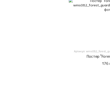
Артикул: wms082_forest_gu
Постер "Fore
176 