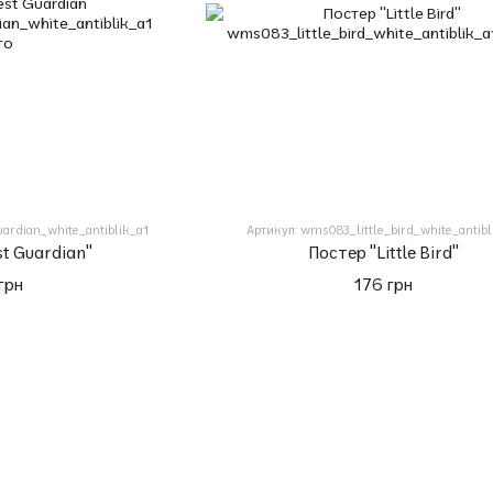
ardian_white_antiblik_a1
Артикул: wms083_little_bird_white_antibl
st Guardian"
Постер "Little Bird"
грн
176 грн