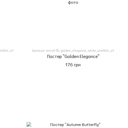
tiblik_a1
Артикул: wms078_golden_elegance_white_antiblik_a1
"
Постер "Golden Elegance"
176 грн