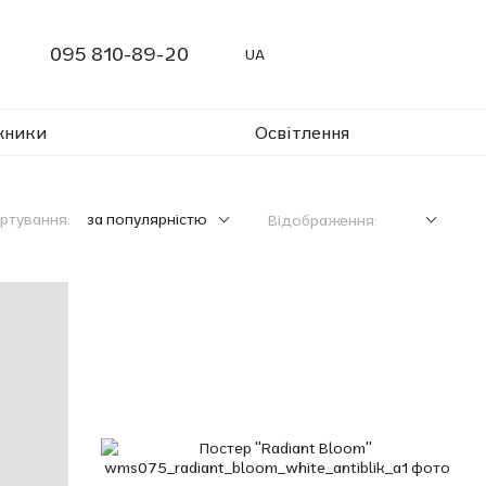
095 810-89-20
UA
жники
Освітлення
ртування:
за популярністю
Відображення: