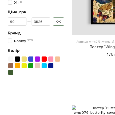
8
Хіт
Ціна, грн
Від Ціна, грн
До Ціна, грн
ОК
Бренд
278
Roomy
Артикул: wms073_wings_of_
Постер "Wings
Колір
176 