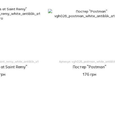
aint_remy_white_antiblik_a1
Артикул: vgh028_postman_white_antibli
 at Saint Remy"
Постер "Postman"
грн
176 грн