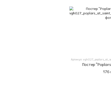
Артикул: vgh027_poplars_at_s
Постер "Poplars
176 