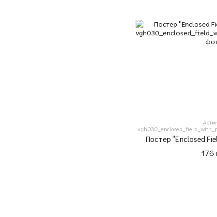
Арти
vgh030_enclosed_field_with_
Постер "Enclosed Fi
176 