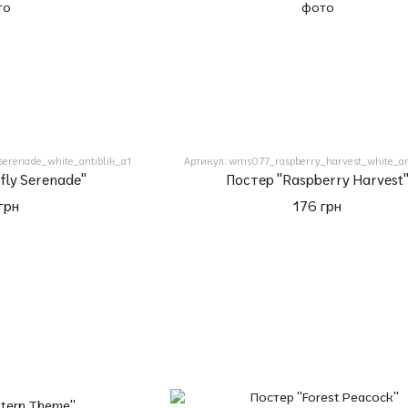
serenade_white_antiblik_a1
Артикул: wms077_raspberry_harvest_white_an
fly Serenade"
Постер "Raspberry Harvest
грн
176 грн